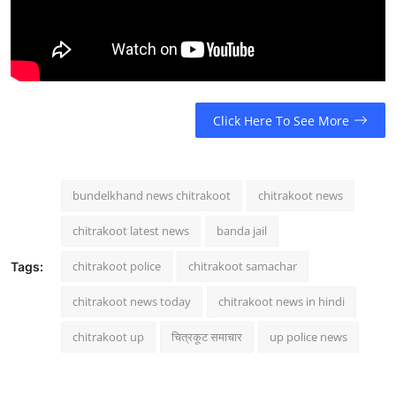
Click Here To See More
bundelkhand news chitrakoot
chitrakoot news
chitrakoot latest news
banda jail
chitrakoot police
chitrakoot samachar
Tags:
chitrakoot news today
chitrakoot news in hindi
chitrakoot up
चित्रकूट समाचार
up police news