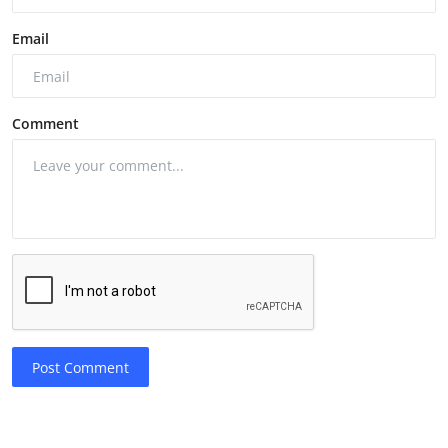
Email
Comment
Post Comment