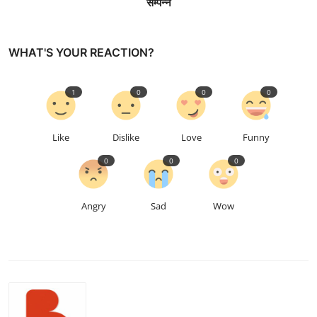
सम्पन्न
WHAT'S YOUR REACTION?
1
0
0
0
Like
Dislike
Love
Funny
0
0
0
Angry
Sad
Wow