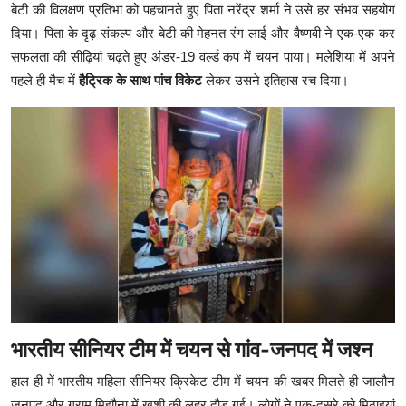
बेटी की विलक्षण प्रतिभा को पहचानते हुए पिता नरेंद्र शर्मा ने उसे हर संभव सहयोग
दिया। पिता के दृढ़ संकल्प और बेटी की मेहनत रंग लाई और वैष्णवी ने एक-एक कर
सफलता की सीढ़ियां चढ़ते हुए अंडर-19 वर्ल्ड कप में चयन पाया। मलेशिया में अपने
पहले ही मैच में
हैट्रिक के साथ पांच विकेट
लेकर उसने इतिहास रच दिया।
भारतीय सीनियर टीम में चयन से गांव-जनपद में जश्न
हाल ही में भारतीय महिला सीनियर क्रिकेट टीम में चयन की खबर मिलते ही जालौन
जनपद और ग्राम मिझौना में खुशी की लहर दौड़ गई। लोगों ने एक-दूसरे को मिठाइयां