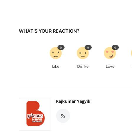
WHAT'S YOUR REACTION?
0
0
0
Like
Dislike
Love
Rajkumar Yagyik