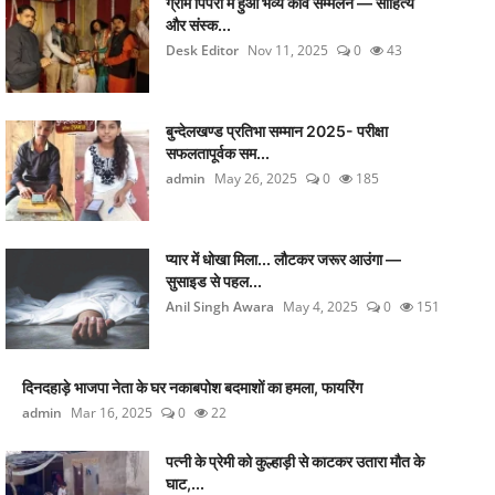
ग्राम पिपरी में हुआ भव्य कवि सम्मेलन — साहित्य
और संस्क...
Desk Editor
Nov 11, 2025
0
43
बुन्देलखण्ड प्रतिभा सम्मान 2025- परीक्षा
सफलतापूर्वक सम...
admin
May 26, 2025
0
185
प्यार में धोखा मिला... लौटकर जरूर आउंगा —
सुसाइड से पहल...
Anil Singh Awara
May 4, 2025
0
151
दिनदहाड़े भाजपा नेता के घर नकाबपोश बदमाशों का हमला, फायरिंग
admin
Mar 16, 2025
0
22
पत्नी के प्रेमी को कुल्हाड़ी से काटकर उतारा मौत के
घाट,...