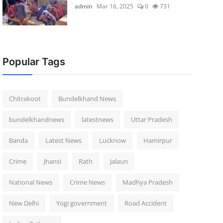
admin
Mar 16, 2025
0
731
Popular Tags
Chitrakoot
Bundelkhand News
bundelkhandnews
latestnews
Uttar Pradesh
Banda
Latest News
Lucknow
Hamirpur
Crime
Jhansi
Rath
Jalaun
National News
Crime News
Madhya Pradesh
New Delhi
Yogi government
Road Accident