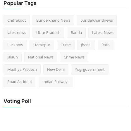
Popular Tags
Chitrakoot
Bundelkhand News
bundelkhandnews
latestnews
Uttar Pradesh
Banda
Latest News
Lucknow
Hamirpur
Crime
Jhansi
Rath
Jalaun
National News
Crime News
Madhya Pradesh
New Delhi
Yogi government
Road Accident
Indian Railways
Voting Poll