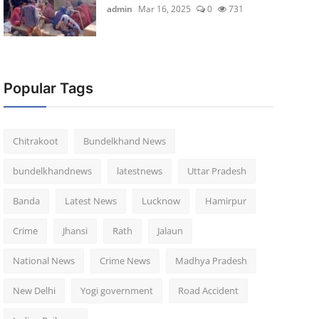
admin
Mar 16, 2025
0
731
Popular Tags
Chitrakoot
Bundelkhand News
bundelkhandnews
latestnews
Uttar Pradesh
Banda
Latest News
Lucknow
Hamirpur
Crime
Jhansi
Rath
Jalaun
National News
Crime News
Madhya Pradesh
New Delhi
Yogi government
Road Accident