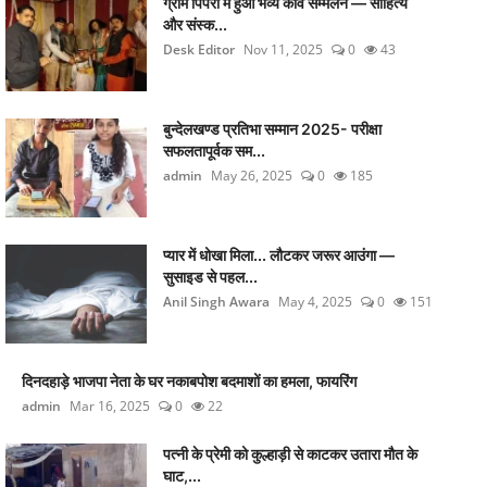
ग्राम पिपरी में हुआ भव्य कवि सम्मेलन — साहित्य
और संस्क...
Desk Editor
Nov 11, 2025
0
43
बुन्देलखण्ड प्रतिभा सम्मान 2025- परीक्षा
सफलतापूर्वक सम...
admin
May 26, 2025
0
185
प्यार में धोखा मिला... लौटकर जरूर आउंगा —
सुसाइड से पहल...
Anil Singh Awara
May 4, 2025
0
151
दिनदहाड़े भाजपा नेता के घर नकाबपोश बदमाशों का हमला, फायरिंग
admin
Mar 16, 2025
0
22
पत्नी के प्रेमी को कुल्हाड़ी से काटकर उतारा मौत के
घाट,...