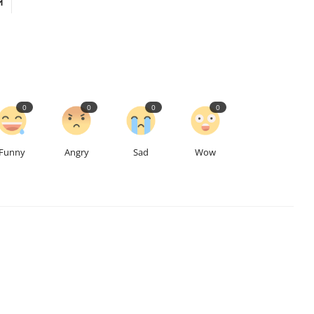
ल
0
0
0
0
Funny
Angry
Sad
Wow