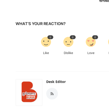
सोनोवा
WHAT'S YOUR REACTION?
0
0
0
Like
Dislike
Love
Desk Editor