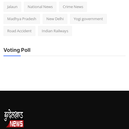
Jalaun
National News
Crime News
Madhya Pradesh
New Delhi
Yogi government
Road Accident
Indian Railways
Voting Poll