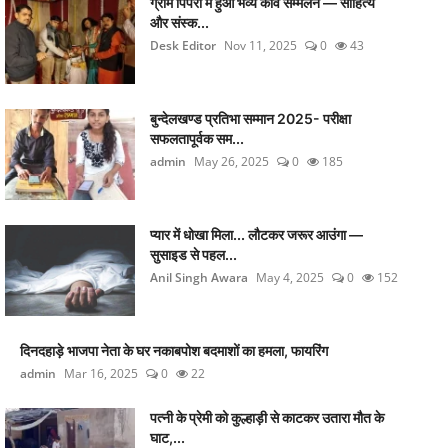
ग्राम पिपरी में हुआ भव्य कवि सम्मेलन — साहित्य
और संस्क...
Desk Editor
Nov 11, 2025
0
43
बुन्देलखण्ड प्रतिभा सम्मान 2025- परीक्षा
सफलतापूर्वक सम...
admin
May 26, 2025
0
185
प्यार में धोखा मिला... लौटकर जरूर आउंगा —
सुसाइड से पहल...
Anil Singh Awara
May 4, 2025
0
152
दिनदहाड़े भाजपा नेता के घर नकाबपोश बदमाशों का हमला, फायरिंग
admin
Mar 16, 2025
0
22
पत्नी के प्रेमी को कुल्हाड़ी से काटकर उतारा मौत के
घाट,...