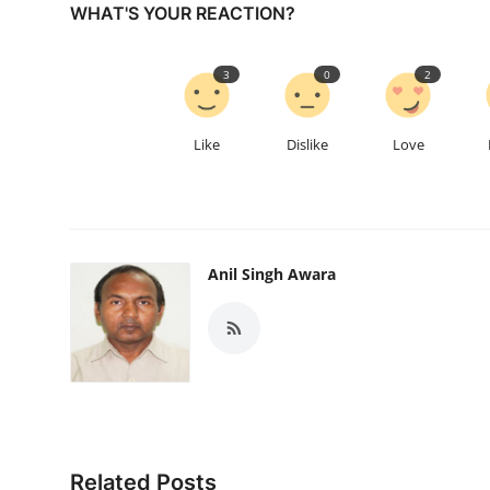
WHAT'S YOUR REACTION?
3
0
2
Like
Dislike
Love
Anil Singh Awara
Related Posts