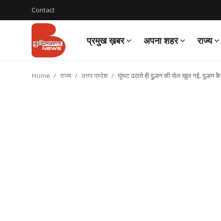
Contact
प्रमुख ख़बर
अपना शहर
राज्य
Login
Register
Home
राज्य
उत्तर प्रदेश
घूंघट उठाते ही दुुल्हन की पोल खुल गई, दुल्हन केे 
Contact
प्रमुख ख़बर
अपना शहर
राज्य
बुन्देलखण्ड
वीडियो