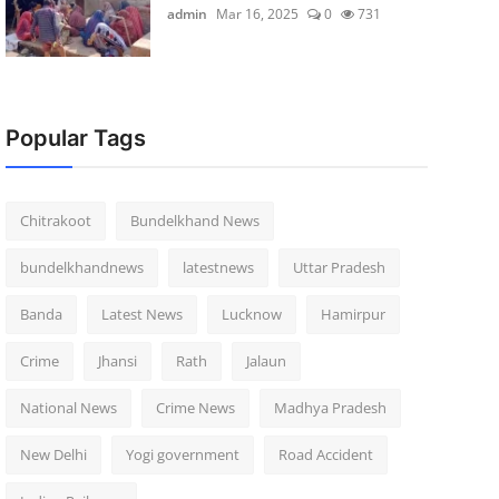
admin
Mar 16, 2025
0
731
Popular Tags
Chitrakoot
Bundelkhand News
bundelkhandnews
latestnews
Uttar Pradesh
Banda
Latest News
Lucknow
Hamirpur
Crime
Jhansi
Rath
Jalaun
National News
Crime News
Madhya Pradesh
New Delhi
Yogi government
Road Accident