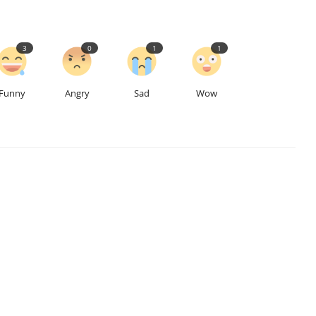
3
0
1
1
Funny
Angry
Sad
Wow