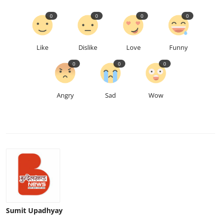
0
0
0
0
Like
Dislike
Love
Funny
0
0
0
Angry
Sad
Wow
Sumit Upadhyay