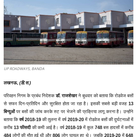
क्राइम
स्पोर्ट्स
मनोरंजन
गैलरी
UP ROADWAYS, BANDA
लखनऊ,
(हि.स.)
परिवहन निगम के प्रबंध निदेशक
डॉ. राजशेखर
ने बुधवार को बताया कि रोडवेज बसों
से सफर दिन-प्रतिदिन और सुरक्षित होता जा रहा है। इसकी सबसे बड़ी वजह
13
बिन्दुओं
पर बसों की जांच करके रुट पर भेजने की प्रक्रिया लागू करना है। उन्होंने
बताया कि
वर्ष 2018-19
की तुलना में वर्ष
2019-20
में रोडवेज बसों की दुर्घटनाओं में
करीब
13 फीसदी
की कमी आई है। वर्ष
2018-19
में कुल
748
बस हादसों में करीब
484
लोगों की मौत हुई थी और
806
लोग घायल हुए थे। जबकि
2019-20
में
648