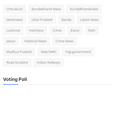
Chitrakoot
Bundelkhand News
bundelkhandnews
latestnews
Uttar Pradesh
Banda
Latest News
Lucknow
Hamirpur
Crime
Jhansi
Rath
Jalaun
National News
Crime News
Madhya Pradesh
New Delhi
Yogi government
Road Accident
Indian Railways
Voting Poll