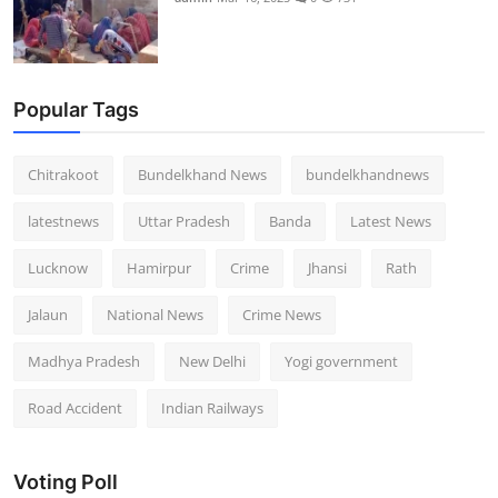
Popular Tags
Chitrakoot
Bundelkhand News
bundelkhandnews
latestnews
Uttar Pradesh
Banda
Latest News
Lucknow
Hamirpur
Crime
Jhansi
Rath
Jalaun
National News
Crime News
Madhya Pradesh
New Delhi
Yogi government
Road Accident
Indian Railways
Voting Poll