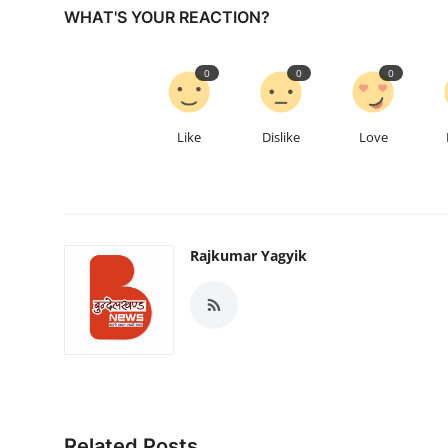
WHAT'S YOUR REACTION?
0
0
0
Like
Dislike
Love
Rajkumar Yagyik
Related Posts