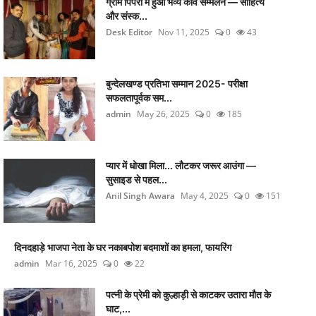
ग्राम पिपरी में हुआ भव्य कवि सम्मेलन — साहित्य
और संस्क...
Desk Editor
Nov 11, 2025
0
43
बुन्देलखण्ड प्रतिभा सम्मान 2025- परीक्षा
सफलतापूर्वक सम...
admin
May 26, 2025
0
185
प्यार में धोखा मिला... लौटकर जरूर आउंगा —
सुसाइड से पहल...
Anil Singh Awara
May 4, 2025
0
151
दिनदहाड़े भाजपा नेता के घर नकाबपोश बदमाशों का हमला, फायरिंग
admin
Mar 16, 2025
0
22
पत्नी के प्रेमी को कुल्हाड़ी से काटकर उतारा मौत के
घाट,...