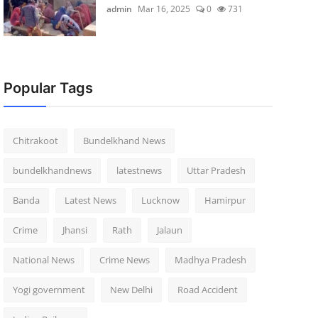
admin
Mar 16, 2025
0
731
Popular Tags
Chitrakoot
Bundelkhand News
bundelkhandnews
latestnews
Uttar Pradesh
Banda
Latest News
Lucknow
Hamirpur
Crime
Jhansi
Rath
Jalaun
National News
Crime News
Madhya Pradesh
Yogi government
New Delhi
Road Accident