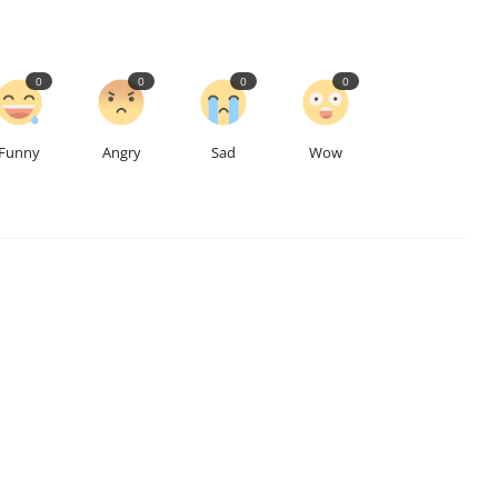
0
0
0
0
Funny
Angry
Sad
Wow