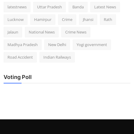
latestnews
Uttar Pradesh
Banda
Latest News
Lucknow
Hamirpur
Crime
Jhansi
Rath
Jalaun
National News
Crime News
Madhya Pradesh
New Delhi
Yogi government
Road Accident
Indian Railways
Voting Poll