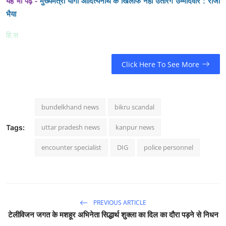
यह भी पढ़ें -
मुख्यमंत्री योगी आदित्यनाथ के खिलाफ नहीं उतारेंगे उम्मीदवार : राजा
भैया
हि.स
Click Here To See More
bundelkhand news
bikru scandal
uttar pradesh news
kanpur news
Tags:
encounter specialist
DIG
police personnel
PREVIOUS ARTICLE
टेलीविजन जगत के मशहूर अभिनेता सिद्धार्थ शुक्ला का दिल का दौरा पड़ने से निधन