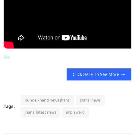
हिस
Click Here To See More
bundelkhand news jhansi
jhansi news
Tags:
jhansi latest news
ahp award