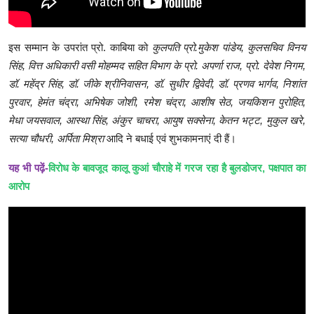
इस सम्मान के उपरांत प्रो. काबिया को
कुलपति प्रो.मुकेश पांडेय, कुलसचिव विनय
सिंह, वित्त अधिकारी वसी मोहम्मद सहित विभाग के प्रो. अपर्णा राज, प्रो. देवेश निगम,
डॉ. महेंद्र सिंह, डॉ. जीके श्रीनिवासन, डॉ. सुधीर द्विवेदी, डॉ. प्रणव भार्गव, निशांत
पुरवार, हेमंत चंद्रा, अभिषेक जोशी, रमेश चंद्रा, आशीष सेठ, जयकिशन पुरोहित,
मेधा जयसवाल, आस्था सिंह, अंकुर चाचरा, आयुष सक्सेना, केतन भट्ट, मुकुल खरे,
सत्या चौधरी, अर्पिता मिश्रा
आदि ने बधाई एवं शुभकामनाएं दी हैं।
यह भी पढ़ें
-
विरोध के बावजूद कालू कुआं चौराहे में गरज रहा है बुलडोजर, पक्षपात का
आरोप