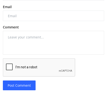
Email
Comment
Post Comment