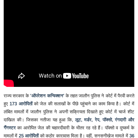
राज्य सरकार के
'ऑपरेशन कन्विक्शन'
के तहत जालौन पुलिस ने कोर्ट में पैरवी करते
हुए
173 आरोपितों
को जेल की सलाखों के पीछे पहुंचाने का काम किया है। कोर्ट में
लंबित मामलों में जालौन पुलिस ने अपनी सक्रियता दिखाते हुए कोर्ट में चार्ज शीट
दाखिल की। जिसका नतीजा यह हुआ कि,
लूट, मर्डर, रेप, पॉक्सो, रंगदारी और
गैंगस्टर
का आरोपित जेल की चहारदीवारी के भीतर रह रहे हैं। पॉक्सो व दुष्कर्म के
मामलों में
25 आरोपितों
को कठोर कारावास मिला है। वहीं, सनसनीखेज मामले में
36