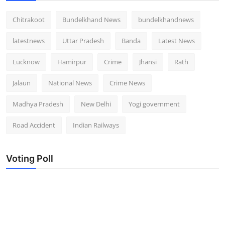
Chitrakoot
Bundelkhand News
bundelkhandnews
latestnews
Uttar Pradesh
Banda
Latest News
Lucknow
Hamirpur
Crime
Jhansi
Rath
Jalaun
National News
Crime News
Madhya Pradesh
New Delhi
Yogi government
Road Accident
Indian Railways
Voting Poll