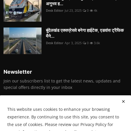
अनुभव ह...
Desk Editor
Jul 23, 2025
0
4k
बुंदेलखंड एक्सप्रेसवे बनेगा हाईटेक, एडवांस ट्रैफिक
मैने...
Desk Editor
Apr 3, 2025
0
3.6k
Newsletter
Join our subscribers list to get the latest news, updates and
special offers directly in your inbox
Subscribe
This website uses cookies to enhance your browsing
experience. By continuing to use this site, you consent to
the use of cookies. Please review our Privacy Policy for