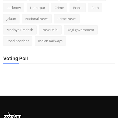
Lucknow
Hamirpur
Crime
Jhansi
Rath
Jalaun
National News
Crime News
Madhya Pradesh
New Delhi
Yogi government
Road Accident
Indian Railways
Voting Poll