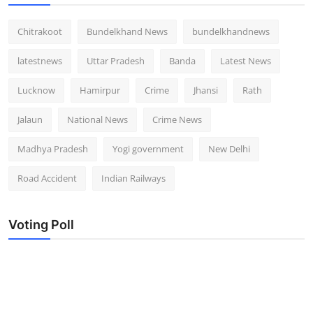
Chitrakoot
Bundelkhand News
bundelkhandnews
latestnews
Uttar Pradesh
Banda
Latest News
Lucknow
Hamirpur
Crime
Jhansi
Rath
Jalaun
National News
Crime News
Madhya Pradesh
Yogi government
New Delhi
Road Accident
Indian Railways
Voting Poll