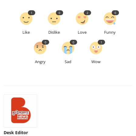
1
0
2
0
Like
Dislike
Love
Funny
0
0
1
Angry
Sad
Wow
Desk Editor