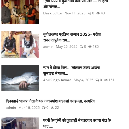
ग्राम पिपरी में हुआ भव्य कवि सम्मेलन — साहित्य
और संस्क...
Desk Editor
Nov 11, 2025
0
43
बुन्देलखण्ड प्रतिभा सम्मान 2025- परीक्षा
सफलतापूर्वक सम...
admin
May 26, 2025
0
185
प्यार में धोखा मिला... लौटकर जरूर आउंगा —
सुसाइड से पहल...
Anil Singh Awara
May 4, 2025
0
151
दिनदहाड़े भाजपा नेता के घर नकाबपोश बदमाशों का हमला, फायरिंग
admin
Mar 16, 2025
0
22
पत्नी के प्रेमी को कुल्हाड़ी से काटकर उतारा मौत के
घाट,...