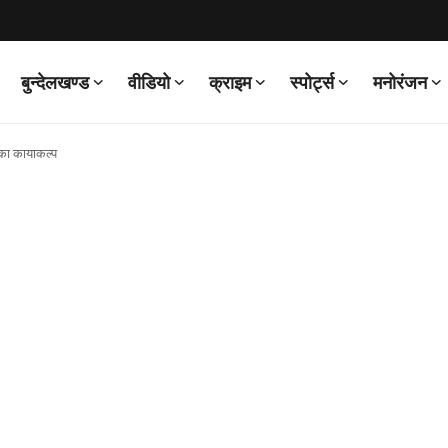
बुन्देलखण्ड
वीडियो
क्राइम
स्पोर्ट्स
मनोरंजन
ं का कायाकल्प