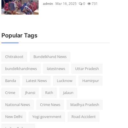
admin
Mar 16, 2025
0
731
Popular Tags
Chitrakoot
Bundelkhand News
bundelkhandnews
latestnews
Uttar Pradesh
Banda
Latest News
Lucknow
Hamirpur
Crime
Jhansi
Rath
Jalaun
National News
Crime News
Madhya Pradesh
New Delhi
Yogi government
Road Accident