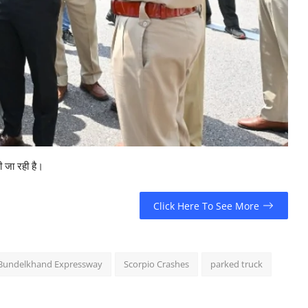
ी जा रही है।
Click Here To See More
Bundelkhand Expressway
Scorpio Crashes
parked truck