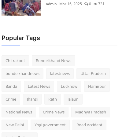
admin
Mar 16, 2025
0
731
Popular Tags
Chitrakoot
Bundelkhand News
bundelkhandnews
latestnews
Uttar Pradesh
Banda
Latest News
Lucknow
Hamirpur
Crime
Jhansi
Rath
Jalaun
National News
Crime News
Madhya Pradesh
New Delhi
Yogi government
Road Accident