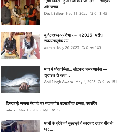
ग्राम पिपरी में हुआ भव्य कवि सम्मेलन — साहित्य
और संस्क...
Desk Editor
Nov 11, 2025
0
43
बुन्देलखण्ड प्रतिभा सम्मान 2025- परीक्षा
सफलतापूर्वक सम...
admin
May 26, 2025
0
185
प्यार में धोखा मिला... लौटकर जरूर आउंगा —
सुसाइड से पहल...
Anil Singh Awara
May 4, 2025
0
151
दिनदहाड़े भाजपा नेता के घर नकाबपोश बदमाशों का हमला, फायरिंग
admin
Mar 16, 2025
0
22
पत्नी के प्रेमी को कुल्हाड़ी से काटकर उतारा मौत के
घाट,...