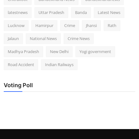
latestnews
Uttar Pradesh
Banda
Latest News
Lucknow
Hamirpur
Crime
Jhansi
Rath
Jalaun
National News
Crime News
Madhya Pradesh
New Delhi
Yogi government
Road Accident
Indian Railways
Voting Poll