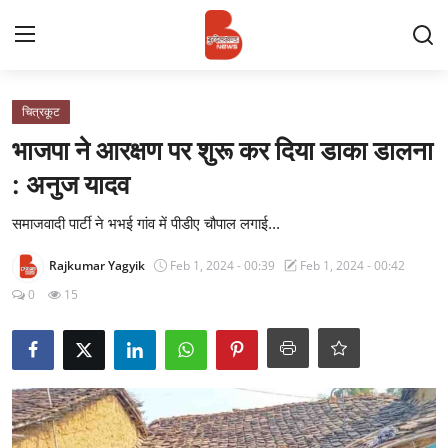
Login
Register
चित्रकूट
भाजपा ने आरक्षण पर शुरू कर दिया डाका डालना
Contact
: अनुज यादव
प्रमुख ख़बर
समाजवादी पार्टी ने भभई गांव में पीडीए चौपाल लगाई...
Rajkumar Yagyik
Feb 1, 2024 - 00:39
Feb 1, 2024 - 00:42
अपना शहर
0
15
राज्य
बुन्देलखण्ड
वीडियो