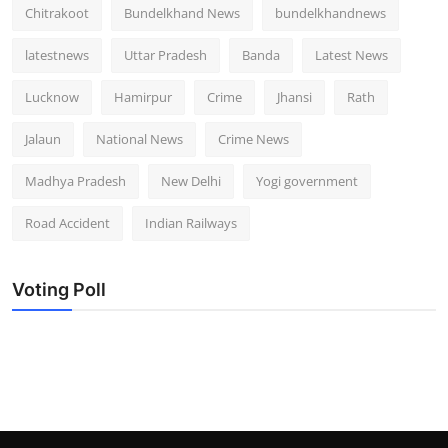
Chitrakoot
Bundelkhand News
bundelkhandnews
latestnews
Uttar Pradesh
Banda
Latest News
Lucknow
Hamirpur
Crime
Jhansi
Rath
Jalaun
National News
Crime News
Madhya Pradesh
New Delhi
Yogi government
Road Accident
Indian Railways
Voting Poll