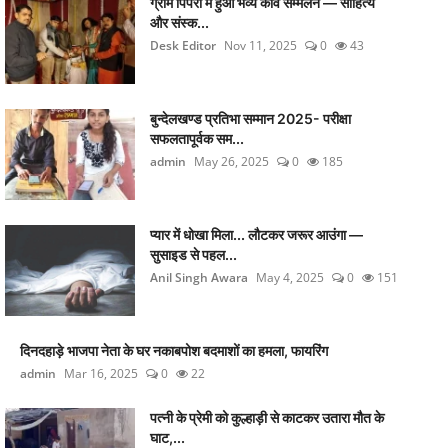
ग्राम पिपरी में हुआ भव्य कवि सम्मेलन — साहित्य
और संस्क...
Desk Editor
Nov 11, 2025
0
43
बुन्देलखण्ड प्रतिभा सम्मान 2025- परीक्षा
सफलतापूर्वक सम...
admin
May 26, 2025
0
185
प्यार में धोखा मिला... लौटकर जरूर आउंगा —
सुसाइड से पहल...
Anil Singh Awara
May 4, 2025
0
151
दिनदहाड़े भाजपा नेता के घर नकाबपोश बदमाशों का हमला, फायरिंग
admin
Mar 16, 2025
0
22
पत्नी के प्रेमी को कुल्हाड़ी से काटकर उतारा मौत के
घाट,...