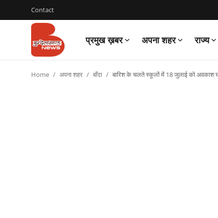
Contact
प्रमुख ख़बर
अपना शहर
राज्य
Login
Register
Home
अपना शहर
बाँदा
बारिश के चलते स्कूलों में 18 जुलाई को अवकाश 
Contact
प्रमुख ख़बर
अपना शहर
राज्य
बुन्देलखण्ड
वीडियो