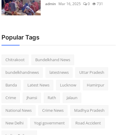
admin
Mar 16, 2025
0
731
Popular Tags
Chitrakoot
Bundelkhand News
bundelkhandnews
latestnews
Uttar Pradesh
Banda
Latest News
Lucknow
Hamirpur
Crime
Jhansi
Rath
Jalaun
National News
Crime News
Madhya Pradesh
New Delhi
Yogi government
Road Accident