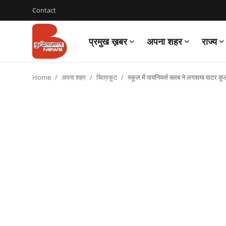
Contact
प्रमुख ख़बर
अपना शहर
राज्य
Login
Register
Home
अपना शहर
चित्रकूट
स्कूल में पायनियर्स क्लब ने लगवाया वाटर क
Contact
प्रमुख ख़बर
अपना शहर
राज्य
बुन्देलखण्ड
वीडियो