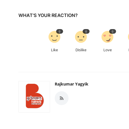
WHAT'S YOUR REACTION?
0
0
0
Like
Dislike
Love
Rajkumar Yagyik