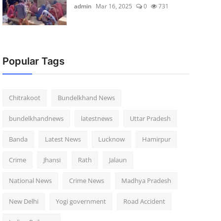
admin
Mar 16, 2025
0
731
Popular Tags
Chitrakoot
Bundelkhand News
bundelkhandnews
latestnews
Uttar Pradesh
Banda
Latest News
Lucknow
Hamirpur
Crime
Jhansi
Rath
Jalaun
National News
Crime News
Madhya Pradesh
New Delhi
Yogi government
Road Accident