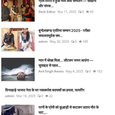
ग्राम पिपरी में हुआ भव्य कवि सम्मेलन — साहित्य
और संस्क...
Desk Editor
Nov 11, 2025
0
43
बुन्देलखण्ड प्रतिभा सम्मान 2025- परीक्षा
सफलतापूर्वक सम...
admin
May 26, 2025
0
185
प्यार में धोखा मिला... लौटकर जरूर आउंगा —
सुसाइड से पहल...
Anil Singh Awara
May 4, 2025
0
152
दिनदहाड़े भाजपा नेता के घर नकाबपोश बदमाशों का हमला, फायरिंग
admin
Mar 16, 2025
0
22
पत्नी के प्रेमी को कुल्हाड़ी से काटकर उतारा मौत के
घाट,...