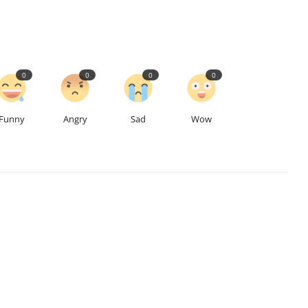
0
0
0
0
Funny
Angry
Sad
Wow