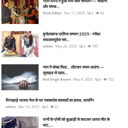
ग्राम पिपरी में हुआ भव्य कवि सम्मेलन — साहित्य
और संस्क...
Desk Editor
Nov 11, 2025
0
43
बुन्देलखण्ड प्रतिभा सम्मान 2025- परीक्षा
सफलतापूर्वक सम...
admin
May 26, 2025
0
185
प्यार में धोखा मिला... लौटकर जरूर आउंगा —
सुसाइड से पहल...
Anil Singh Awara
May 4, 2025
0
152
दिनदहाड़े भाजपा नेता के घर नकाबपोश बदमाशों का हमला, फायरिंग
admin
Mar 16, 2025
0
22
पत्नी के प्रेमी को कुल्हाड़ी से काटकर उतारा मौत के
घाट,...