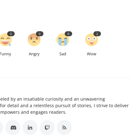
0
0
0
2
Funny
Angry
Sad
Wow
ueled by an insatiable curiosity and an unwavering
 detail and a relentless pursuit of stories, I strive to deliver
 empowers and engages readers.