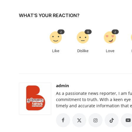
WHAT'S YOUR REACTION?
2
0
2
Like
Dislike
Love
admin
As a passionate news reporter, I am f
commitment to truth. With a keen eye for
timely and accurate information that