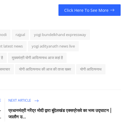
Click Here To See More
modi
rajpal
yogi bundelkhand expressway
t latest news
yogi adityanath news live
है
मुख्यमंत्री योगी आदित्यनाथ आज कहां है
 समाचार
योगी आदित्यनाथ की आज की ताजा खबर
योगी आदित्यनाथ
E
NEXT ARTICLE
-
प्रधानमंत्री नरेंद्र मोदी द्वारा बुंदेलखंड एक्सप्रेसवे का भव्य उद्घाटन |
.
जालौन उ...