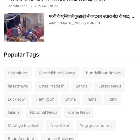
admin
Mar 16, 2025
0
22
पत्नी के प्रेमी को कुल्हाड़ी से काटकर उतारा मौत के घाट,...
admin
Mar 16, 2025
0
731
Popular Tags
Chitrakoot
Bundelkhand News
bundelkhandnews
latestnews
Uttar Pradesh
Banda
Latest News
Lucknow
Hamirpur
Crime
Jhansi
Rath
Jalaun
National News
Crime News
Madhya Pradesh
New Delhi
Yogi government
Road Accident
Indian Railways