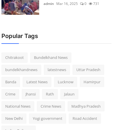
admin
Mar 16, 2025
0
731
Popular Tags
Chitrakoot
Bundelkhand News
bundelkhandnews
latestnews
Uttar Pradesh
Banda
Latest News
Lucknow
Hamirpur
Crime
Jhansi
Rath
Jalaun
National News
Crime News
Madhya Pradesh
New Delhi
Yogi government
Road Accident