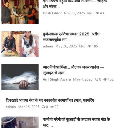
ग्राम पिपरी में हुआ भव्य कवि सम्मेलन — साहित्य
और संस्क...
Desk Editor
Nov 11, 2025
0
43
बुन्देलखण्ड प्रतिभा सम्मान 2025- परीक्षा
सफलतापूर्वक सम...
admin
May 26, 2025
0
185
प्यार में धोखा मिला... लौटकर जरूर आउंगा —
सुसाइड से पहल...
Anil Singh Awara
May 4, 2025
0
152
दिनदहाड़े भाजपा नेता के घर नकाबपोश बदमाशों का हमला, फायरिंग
admin
Mar 16, 2025
0
22
पत्नी के प्रेमी को कुल्हाड़ी से काटकर उतारा मौत के
घाट,...