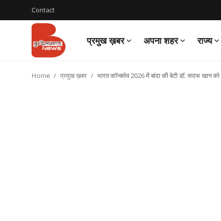
Contact
प्रमुख ख़बर
अपना शहर
राज्य
Login
Register
Home
प्रमुख ख़बर
भारत कॉन्क्लेव 2026 में बांदा की बेटी डॉ. सदफ खान को
Contact
प्रमुख ख़बर
अपना शहर
राज्य
बुन्देलखण्ड
वीडियो