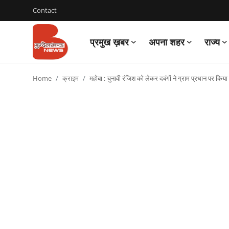
Contact
प्रमुख ख़बर
अपना शहर
राज्य
Login
Register
Home
क्राइम
महोबा : चुनावी रंजिश को लेकर दबंगों ने ग्राम प्रधान पर कि
Contact
प्रमुख ख़बर
अपना शहर
राज्य
बुन्देलखण्ड
वीडियो