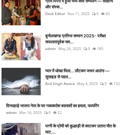
ग्राम पिपरी में हुआ भव्य कवि सम्मेलन — साहित्य
और संस्क...
Desk Editor
Nov 11, 2025
0
43
बुन्देलखण्ड प्रतिभा सम्मान 2025- परीक्षा
सफलतापूर्वक सम...
admin
May 26, 2025
0
185
प्यार में धोखा मिला... लौटकर जरूर आउंगा —
सुसाइड से पहल...
Anil Singh Awara
May 4, 2025
0
152
दिनदहाड़े भाजपा नेता के घर नकाबपोश बदमाशों का हमला, फायरिंग
admin
Mar 16, 2025
0
22
पत्नी के प्रेमी को कुल्हाड़ी से काटकर उतारा मौत के
घाट,...