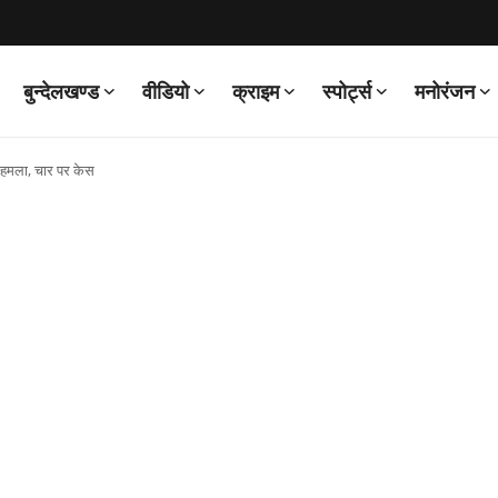
बुन्देलखण्ड
वीडियो
क्राइम
स्पोर्ट्स
मनोरंजन
या हमला, चार पर केस