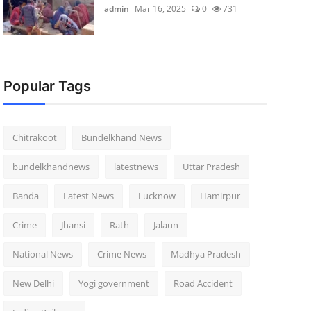
admin
Mar 16, 2025
0
731
Popular Tags
Chitrakoot
Bundelkhand News
bundelkhandnews
latestnews
Uttar Pradesh
Banda
Latest News
Lucknow
Hamirpur
Crime
Jhansi
Rath
Jalaun
National News
Crime News
Madhya Pradesh
New Delhi
Yogi government
Road Accident