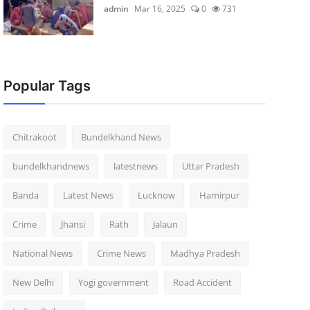
admin
Mar 16, 2025
0
731
Popular Tags
Chitrakoot
Bundelkhand News
bundelkhandnews
latestnews
Uttar Pradesh
Banda
Latest News
Lucknow
Hamirpur
Crime
Jhansi
Rath
Jalaun
National News
Crime News
Madhya Pradesh
New Delhi
Yogi government
Road Accident