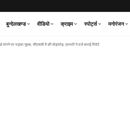
बुन्देलखण्ड
वीडियो
क्राइम
स्पोर्ट्स
मनोरंजन
र्ड मांगने पर भड़का युवक, सीएचसी में की तोड़फोड़, प्रभारी ने दर्ज कराई रिपोर्ट