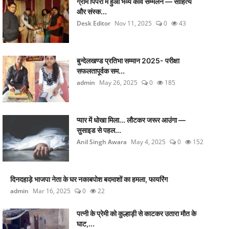
ग्राम पिपरी में हुआ भव्य कवि सम्मेलन — साहित्य
और संस्क...
Desk Editor
Nov 11, 2025
0
43
बुन्देलखण्ड प्रतिभा सम्मान 2025- परीक्षा
सफलतापूर्वक सम...
admin
May 26, 2025
0
185
प्यार में धोखा मिला... लौटकर जरूर आउंगा —
सुसाइड से पहल...
Anil Singh Awara
May 4, 2025
0
152
दिनदहाड़े भाजपा नेता के घर नकाबपोश बदमाशों का हमला, फायरिंग
admin
Mar 16, 2025
0
22
पत्नी के प्रेमी को कुल्हाड़ी से काटकर उतारा मौत के
घाट,...