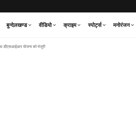
बुन्देलखण्ड
वीडियो
क्राइम
स्पोर्ट्स
मनोरंजन
े साथ डीएसआईआर योजना को मंजूरी