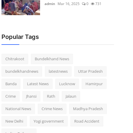
admin
Mar 16, 2025
0
731
Popular Tags
Chitrakoot
Bundelkhand News
bundelkhandnews
latestnews
Uttar Pradesh
Banda
Latest News
Lucknow
Hamirpur
Crime
Jhansi
Rath
Jalaun
National News
Crime News
Madhya Pradesh
New Delhi
Yogi government
Road Accident