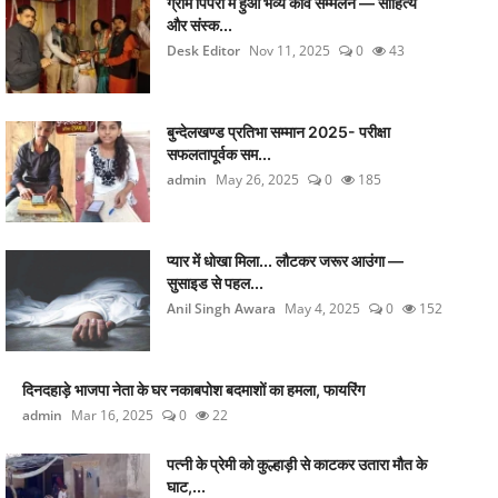
ग्राम पिपरी में हुआ भव्य कवि सम्मेलन — साहित्य
और संस्क...
Desk Editor
Nov 11, 2025
0
43
बुन्देलखण्ड प्रतिभा सम्मान 2025- परीक्षा
सफलतापूर्वक सम...
admin
May 26, 2025
0
185
प्यार में धोखा मिला... लौटकर जरूर आउंगा —
सुसाइड से पहल...
Anil Singh Awara
May 4, 2025
0
152
दिनदहाड़े भाजपा नेता के घर नकाबपोश बदमाशों का हमला, फायरिंग
admin
Mar 16, 2025
0
22
पत्नी के प्रेमी को कुल्हाड़ी से काटकर उतारा मौत के
घाट,...