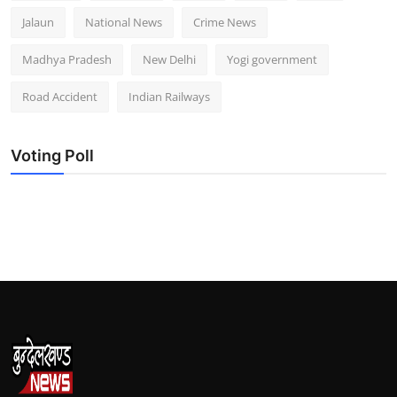
Jalaun
National News
Crime News
Madhya Pradesh
New Delhi
Yogi government
Road Accident
Indian Railways
Voting Poll