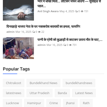
प्यार में धोखा मिला... लौटकर जरूर आउंगा — सुसाइड से
पहल...
Anil Singh Awara
May 4, 2025
0
151
दिनदहाड़े भाजपा नेता के घर नकाबपोश बदमाशों का हमला, फायरिंग
admin
Mar 16, 2025
0
22
पत्नी के प्रेमी को कुल्हाड़ी से काटकर उतारा मौत के घाट,...
admin
Mar 16, 2025
0
731
Popular Tags
Chitrakoot
Bundelkhand News
bundelkhandnews
latestnews
Uttar Pradesh
Banda
Latest News
Lucknow
Hamirpur
Crime
Jhansi
Rath