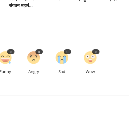
संगठन महामं...
0
0
0
0
Funny
Angry
Sad
Wow