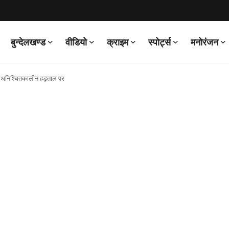
बुन्देलखण्ड
वीडियो
क्राइम
स्पोर्ट्स
मनोरंजन
े अनिश्चितकालीन हड़ताल पर