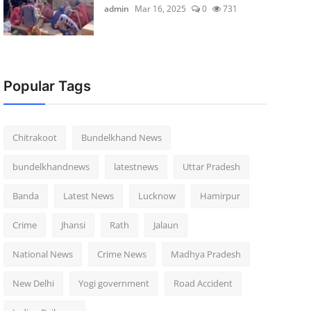
admin
Mar 16, 2025
0
731
Popular Tags
Chitrakoot
Bundelkhand News
bundelkhandnews
latestnews
Uttar Pradesh
Banda
Latest News
Lucknow
Hamirpur
Crime
Jhansi
Rath
Jalaun
National News
Crime News
Madhya Pradesh
New Delhi
Yogi government
Road Accident