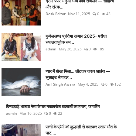
ग्राम पिपरी में हुआ भव्य कवि सम्मेलन — साहित्य
और संस्क...
Desk Editor
Nov 11, 2025
0
43
बुन्देलखण्ड प्रतिभा सम्मान 2025- परीक्षा
सफलतापूर्वक सम...
admin
May 26, 2025
0
185
प्यार में धोखा मिला... लौटकर जरूर आउंगा —
सुसाइड से पहल...
Anil Singh Awara
May 4, 2025
0
152
दिनदहाड़े भाजपा नेता के घर नकाबपोश बदमाशों का हमला, फायरिंग
admin
Mar 16, 2025
0
22
पत्नी के प्रेमी को कुल्हाड़ी से काटकर उतारा मौत के
घाट,...