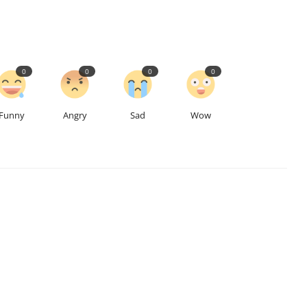
0
0
0
0
Funny
Angry
Sad
Wow