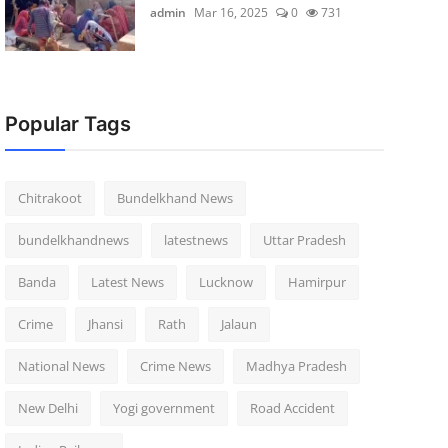
admin
Mar 16, 2025
0
731
Popular Tags
Chitrakoot
Bundelkhand News
bundelkhandnews
latestnews
Uttar Pradesh
Banda
Latest News
Lucknow
Hamirpur
Crime
Jhansi
Rath
Jalaun
National News
Crime News
Madhya Pradesh
New Delhi
Yogi government
Road Accident