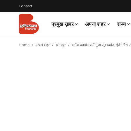
Contact
प्रमुख ख़बर
अपना शहर
राज्य
Login
Register
Home
अपना शहर
हमीरपुर
ब्लॉक कार्यालय में गूंजा सुंदरकांड, इंडेन ग
Contact
प्रमुख ख़बर
अपना शहर
राज्य
बुन्देलखण्ड
वीडियो