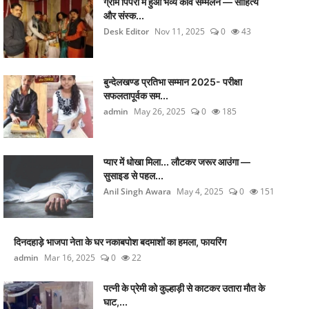
ग्राम पिपरी में हुआ भव्य कवि सम्मेलन — साहित्य
और संस्क...
Desk Editor
Nov 11, 2025
0
43
बुन्देलखण्ड प्रतिभा सम्मान 2025- परीक्षा
सफलतापूर्वक सम...
admin
May 26, 2025
0
185
प्यार में धोखा मिला... लौटकर जरूर आउंगा —
सुसाइड से पहल...
Anil Singh Awara
May 4, 2025
0
151
दिनदहाड़े भाजपा नेता के घर नकाबपोश बदमाशों का हमला, फायरिंग
admin
Mar 16, 2025
0
22
पत्नी के प्रेमी को कुल्हाड़ी से काटकर उतारा मौत के
घाट,...