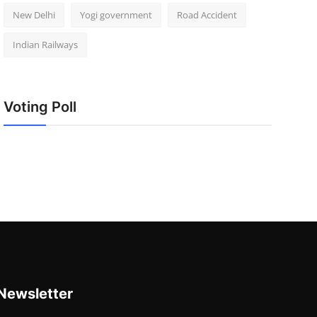
New Delhi
Yogi government
Road Accident
Indian Railways
Voting Poll
Newsletter