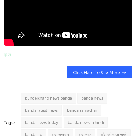
हि.स
Click Here To See More
bundelkhand news banda
banda news
banda latest news
banda samachar
banda news today
banda news in hindi
Tags:
banda up
बांदा समाचार
बांदा न्यूज़
बाँदा की ताजा खबरें