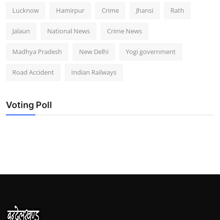
Lucknow
Hamirpur
Crime
Jhansi
Rath
Jalaun
National News
Crime News
Madhya Pradesh
New Delhi
Yogi government
Road Accident
Indian Railways
Voting Poll