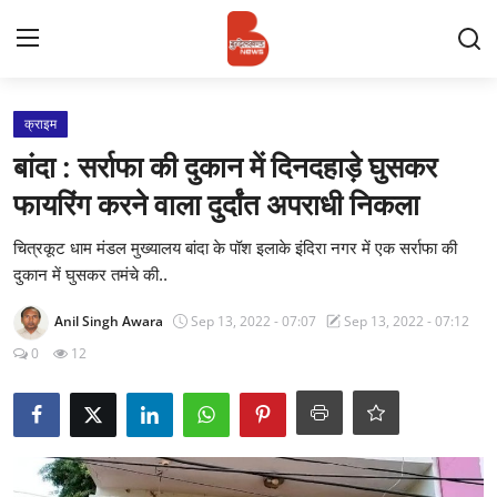
Login
Register
क्राइम
बांदा : सर्राफा की दुकान में दिनदहाड़े घुसकर
Contact
फायरिंग करने वाला दुर्दांत अपराधी निकला
प्रमुख ख़बर
चित्रकूट धाम मंडल मुख्यालय बांदा के पॉश इलाके इंदिरा नगर में एक सर्राफा की
दुकान में घुसकर तमंचे की..
अपना शहर
Anil Singh Awara
Sep 13, 2022 - 07:07
Sep 13, 2022 - 07:12
राज्य
0
12
बुन्देलखण्ड
वीडियो