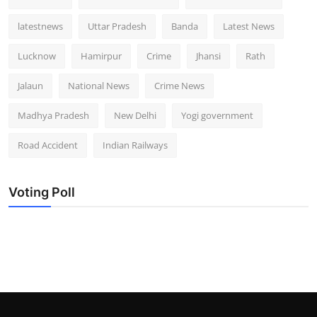
latestnews
Uttar Pradesh
Banda
Latest News
Lucknow
Hamirpur
Crime
Jhansi
Rath
Jalaun
National News
Crime News
Madhya Pradesh
New Delhi
Yogi government
Road Accident
Indian Railways
Voting Poll