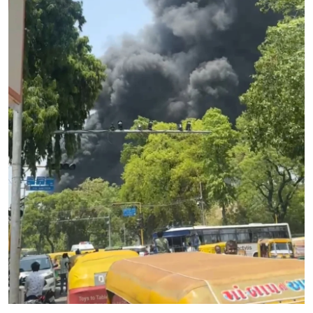
क्राइम
स्पोर्ट्स
मनोरंजन
गैलरी