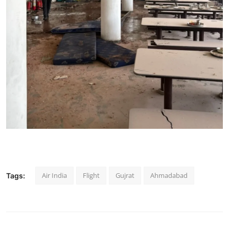
Air India
Flight
Gujrat
Ahmadabad
Tags: