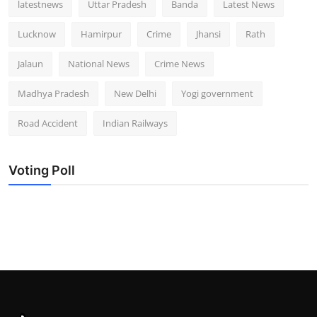
latestnews
Uttar Pradesh
Banda
Latest News
Lucknow
Hamirpur
Crime
Jhansi
Rath
Jalaun
National News
Crime News
Madhya Pradesh
New Delhi
Yogi government
Road Accident
Indian Railways
Voting Poll