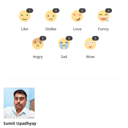
1
0
0
0
Like
Dislike
Love
Funny
0
0
0
Angry
Sad
Wow
Sumit Upadhyay