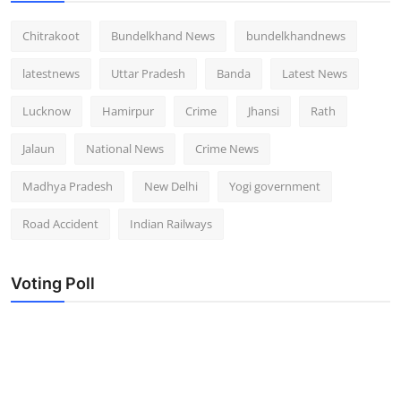
Chitrakoot
Bundelkhand News
bundelkhandnews
latestnews
Uttar Pradesh
Banda
Latest News
Lucknow
Hamirpur
Crime
Jhansi
Rath
Jalaun
National News
Crime News
Madhya Pradesh
New Delhi
Yogi government
Road Accident
Indian Railways
Voting Poll