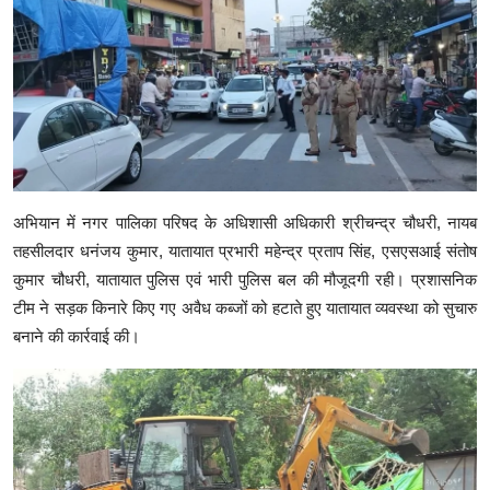
अभियान में नगर पालिका परिषद के अधिशासी अधिकारी श्रीचन्द्र चौधरी, नायब
तहसीलदार धनंजय कुमार, यातायात प्रभारी महेन्द्र प्रताप सिंह, एसएसआई संतोष
कुमार चौधरी, यातायात पुलिस एवं भारी पुलिस बल की मौजूदगी रही। प्रशासनिक
टीम ने सड़क किनारे किए गए अवैध कब्जों को हटाते हुए यातायात व्यवस्था को सुचारु
बनाने की कार्रवाई की।