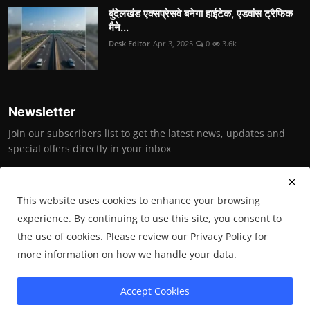
बुंदेलखंड एक्सप्रेसवे बनेगा हाईटेक, एडवांस ट्रैफिक
मैने...
Desk Editor
Apr 3, 2025
0
3.6k
Newsletter
Join our subscribers list to get the latest news, updates and
special offers directly in your inbox
Subscribe
This website uses cookies to enhance your browsing
experience. By continuing to use this site, you consent to
the use of cookies. Please review our Privacy Policy for
Copyright © 2025 Bundelkhand News (under the aegis of Bundelkhand
more information on how we handle your data.
Vikas Society)- All Rights Reserved.
Accept Cookies
Terms & Conditions
Privacy