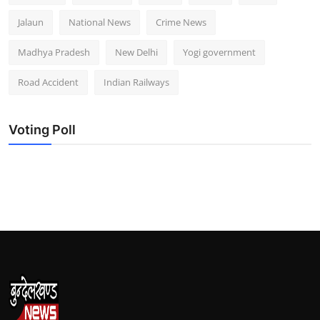
Jalaun
National News
Crime News
Madhya Pradesh
New Delhi
Yogi government
Road Accident
Indian Railways
Voting Poll