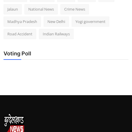
Jalaun
National News
Crime News
Madhya Pradesh
New Delhi
Yogi government
Road Accident
Indian Railways
Voting Poll