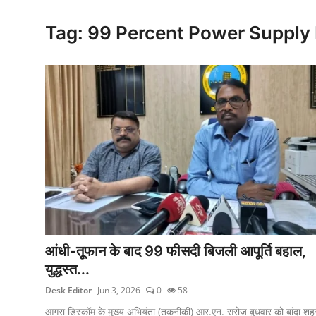
क्राइम
Tag: 99 Percent Power Supply
स्पोर्ट्स
मनोरंजन
गैलरी
आंधी-तूफान के बाद 99 फीसदी बिजली आपूर्ति बहाल,
युद्धस्त...
Desk Editor
Jun 3, 2026
0
58
आगरा डिस्कॉम के मुख्य अभियंता (तकनीकी) आर.एन. सरोज बुधवार को बांदा शह