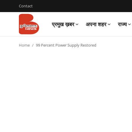
Contact
प्रमुख ख़बर
अपना शहर
राज्य
Login
Register
Home
99 Percent Power Supply Restored
Contact
प्रमुख ख़बर
अपना शहर
राज्य
बुन्देलखण्ड
वीडियो