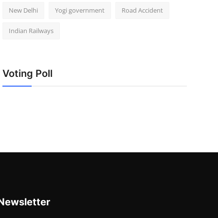
New Delhi
Yogi government
Road Accident
Indian Railways
Voting Poll
Newsletter