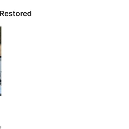
 Restored
र