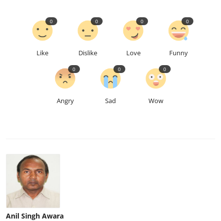
0
0
0
0
Like
Dislike
Love
Funny
0
0
0
Angry
Sad
Wow
Anil Singh Awara