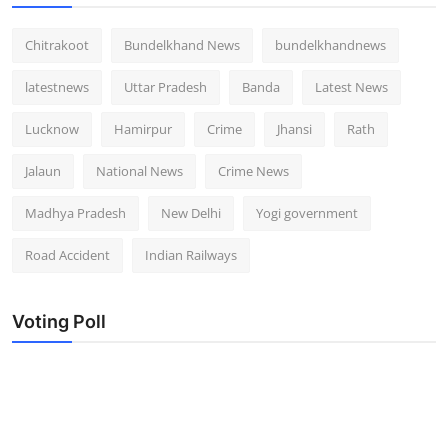
Chitrakoot
Bundelkhand News
bundelkhandnews
latestnews
Uttar Pradesh
Banda
Latest News
Lucknow
Hamirpur
Crime
Jhansi
Rath
Jalaun
National News
Crime News
Madhya Pradesh
New Delhi
Yogi government
Road Accident
Indian Railways
Voting Poll