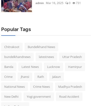
admin
Mar 16, 2025
0
731
Popular Tags
Chitrakoot
Bundelkhand News
bundelkhandnews
latestnews
Uttar Pradesh
Banda
Latest News
Lucknow
Hamirpur
Crime
Jhansi
Rath
Jalaun
National News
Crime News
Madhya Pradesh
New Delhi
Yogi government
Road Accident