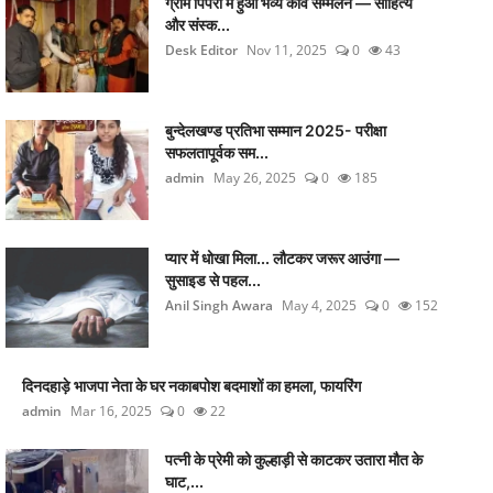
ग्राम पिपरी में हुआ भव्य कवि सम्मेलन — साहित्य
और संस्क...
Desk Editor
Nov 11, 2025
0
43
बुन्देलखण्ड प्रतिभा सम्मान 2025- परीक्षा
सफलतापूर्वक सम...
admin
May 26, 2025
0
185
प्यार में धोखा मिला... लौटकर जरूर आउंगा —
सुसाइड से पहल...
Anil Singh Awara
May 4, 2025
0
152
दिनदहाड़े भाजपा नेता के घर नकाबपोश बदमाशों का हमला, फायरिंग
admin
Mar 16, 2025
0
22
पत्नी के प्रेमी को कुल्हाड़ी से काटकर उतारा मौत के
घाट,...