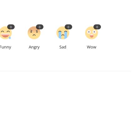
0
0
0
0
Funny
Angry
Sad
Wow