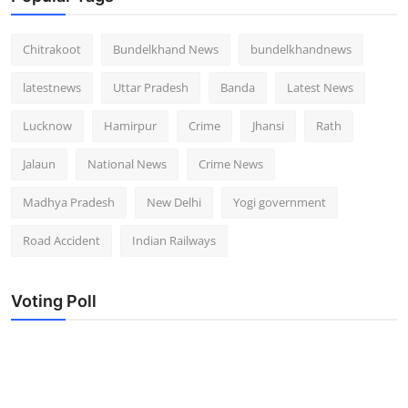
Chitrakoot
Bundelkhand News
bundelkhandnews
latestnews
Uttar Pradesh
Banda
Latest News
Lucknow
Hamirpur
Crime
Jhansi
Rath
Jalaun
National News
Crime News
Madhya Pradesh
New Delhi
Yogi government
Road Accident
Indian Railways
Voting Poll