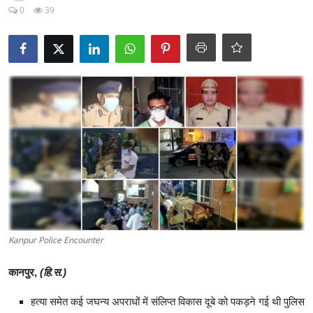
क्राइम
0
39
स्पोर्ट्स
मनोरंजन
गैलरी
Kanpur Police Encounter
कानपुर,
(हि.स.)
हत्या समेत कई जघन्य अपराधों में संलिप्त विकास दूबे को पकड़ने गई थी पुलिस