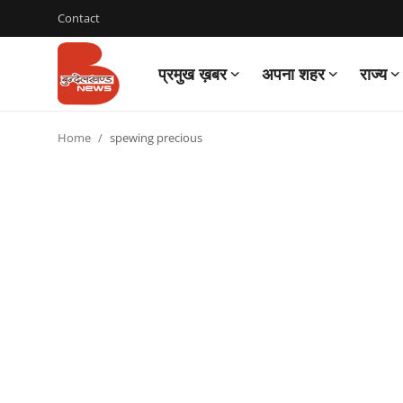
Contact
प्रमुख ख़बर
अपना शहर
राज्य
Login
Register
Home
spewing precious
Contact
प्रमुख ख़बर
अपना शहर
राज्य
बुन्देलखण्ड
वीडियो