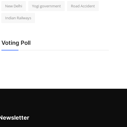
New Delhi
Yogi government
Road Accident
Indian Railways
Voting Poll
Newsletter