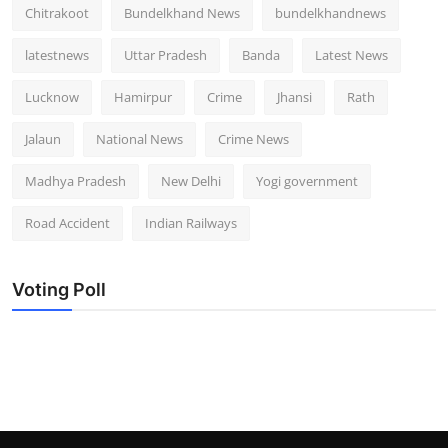
Chitrakoot
Bundelkhand News
bundelkhandnews
latestnews
Uttar Pradesh
Banda
Latest News
Lucknow
Hamirpur
Crime
Jhansi
Rath
Jalaun
National News
Crime News
Madhya Pradesh
New Delhi
Yogi government
Road Accident
Indian Railways
Voting Poll