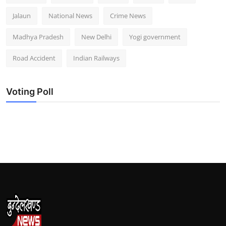
Jalaun
National News
Crime News
Madhya Pradesh
New Delhi
Yogi government
Road Accident
Indian Railways
Voting Poll