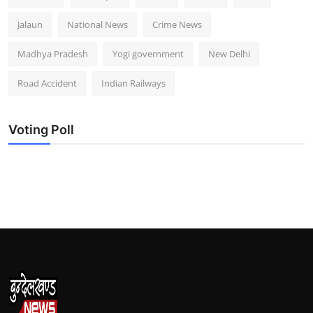
Jalaun
National News
Crime News
Madhya Pradesh
Yogi government
New Delhi
Road Accident
Indian Railways
Voting Poll