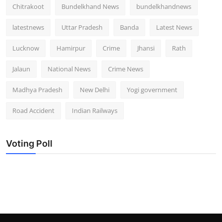
Chitrakoot
Bundelkhand News
bundelkhandnews
latestnews
Uttar Pradesh
Banda
Latest News
Lucknow
Hamirpur
Crime
Jhansi
Rath
Jalaun
National News
Crime News
Madhya Pradesh
New Delhi
Yogi government
Road Accident
Indian Railways
Voting Poll