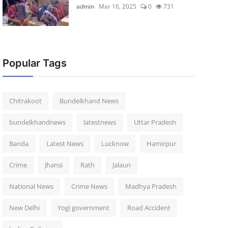
admin
Mar 16, 2025
0
731
Popular Tags
Chitrakoot
Bundelkhand News
bundelkhandnews
latestnews
Uttar Pradesh
Banda
Latest News
Lucknow
Hamirpur
Crime
Jhansi
Rath
Jalaun
National News
Crime News
Madhya Pradesh
New Delhi
Yogi government
Road Accident