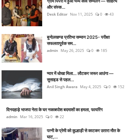
ग्राम पिपरी में हुआ भव्य कवि सम्मेलन — साहित्य
और संस्क...
Desk Editor
Nov 11, 2025
0
43
बुन्देलखण्ड प्रतिभा सम्मान 2025- परीक्षा
सफलतापूर्वक सम...
admin
May 26, 2025
0
185
प्यार में धोखा मिला... लौटकर जरूर आउंगा —
सुसाइड से पहल...
Anil Singh Awara
May 4, 2025
0
152
दिनदहाड़े भाजपा नेता के घर नकाबपोश बदमाशों का हमला, फायरिंग
admin
Mar 16, 2025
0
22
पत्नी के प्रेमी को कुल्हाड़ी से काटकर उतारा मौत के
घाट,...