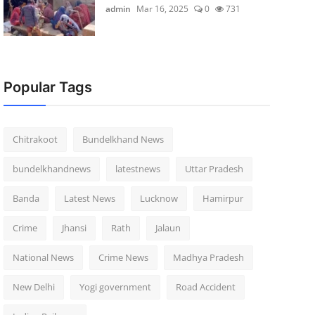
admin
Mar 16, 2025
0
731
Popular Tags
Chitrakoot
Bundelkhand News
bundelkhandnews
latestnews
Uttar Pradesh
Banda
Latest News
Lucknow
Hamirpur
Crime
Jhansi
Rath
Jalaun
National News
Crime News
Madhya Pradesh
New Delhi
Yogi government
Road Accident